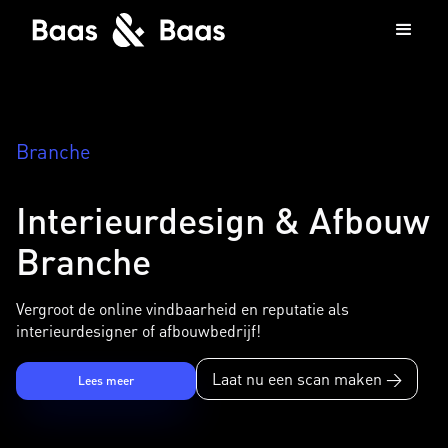
Branche
Interieurdesign & Afbouw
Branche
Vergroot de online vindbaarheid en reputatie als
interieurdesigner of afbouwbedrijf!
Laat nu een scan maken →
Lees meer