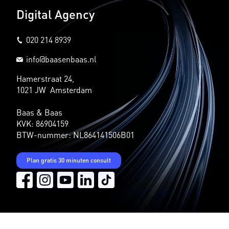
Digital Agency
020 214 8939
info@baasenbaas.nl
Hamerstraat 24,
1021 JW Amsterdam
Baas & Baas
KVK: 86904159
BTW-nummer: NL864141506B01
Plan gratis 30 minuten consult