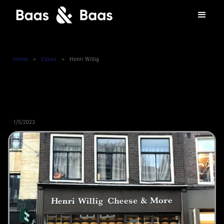
Home
»
Cases
»
Henri Willig
1/5/2023