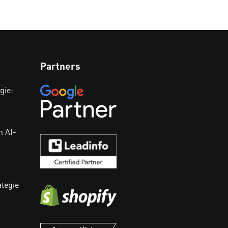
Partners
gie:
n AI-
ategie