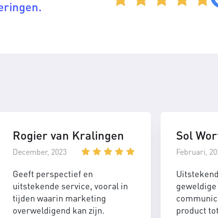
eringen.
Rogier van Kralingen
Sol Wor
December, 2023
Februari, 20
Geeft perspectief en
Uitsteken
uitstekende service, vooral in
geweldige 
tijden waarin marketing
communica
overweldigend kan zijn.
product to