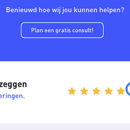
Benieuwd hoe wij jou kunnen helpen?
Plan een gratis consult!
 zeggen
eringen.