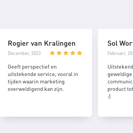
Rogier van Kralingen
Sol Wor
December, 2023
Februari, 20
Geeft perspectief en
Uitsteken
uitstekende service, vooral in
geweldige 
tijden waarin marketing
communica
overweldigend kan zijn.
product to
:)