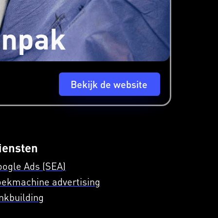
anpak
Bekijk de website
iensten
oogle Ads (SEA)
oekmachine advertising
nkbuilding