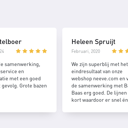
telboer
Heleen Spruijt
24
Februari, 2020
de samenwerking,
We zijn superblij met het
service en
eindresultaat van onze
tie met een goed
webshop neeve.com en 
t gevolg. Grote bazen
de samenwerking met B
Baas erg goed. De lijnen 
kort waardoor er snel én
efficient geschakeld kan
worden.