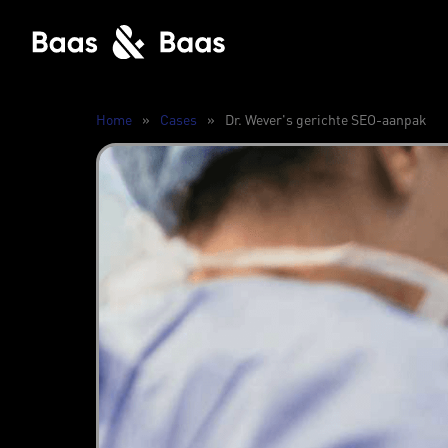
Home
»
Cases
»
Dr. Wever's gerichte SEO-aanpak