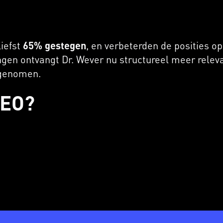
iefst
65% gestegen
, en verbeterden de posities o
ngen ontvangt Dr. Wever nu structureel meer relev
egenomen.
SEO?