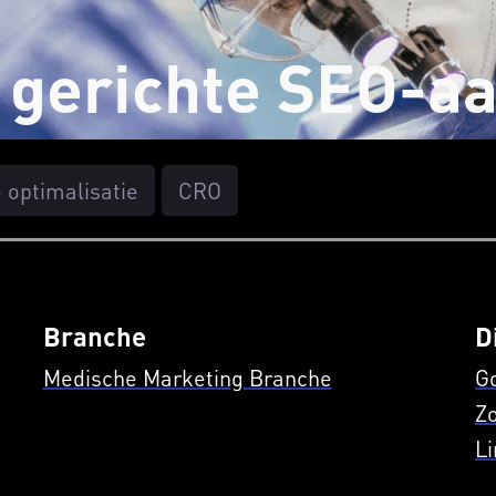
s gerichte SEO-a
optimalisatie
CRO
Branche
D
Medische Marketing Branche
G
Z
Li