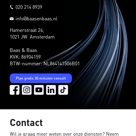
020 214 8939
info@baasenbaas.nl
Hamerstraat 24,
1021 JW Amsterdam
Baas & Baas
KVK: 86904159
BTW-nummer: NL864141506B01
Plan gratis 30 minuten consult
Contact
Wil je graag meer weten over onze diensten? Neem