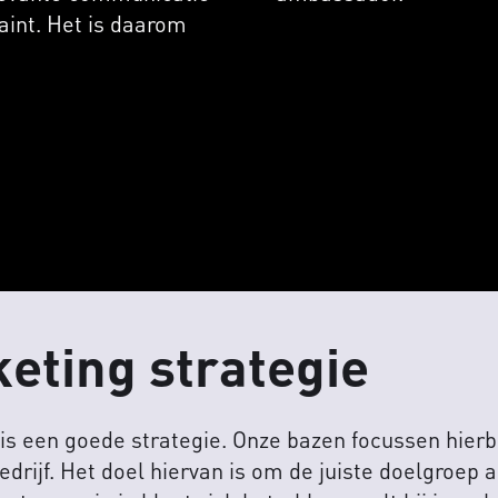
aint. Het is daarom
eting strategie
is een goede strategie. Onze bazen focussen hierbi
drijf. Het doel hiervan is om de juiste doelgroep a