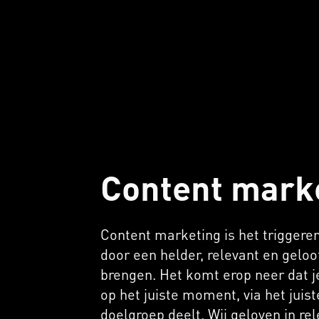
Content mark
Content marketing is het triggere
belangrijk om een sterke band op
door een helder, relevant en geloo
target audience. Door effectieve 
brengen. Het komt erop neer dat je
doordachte contentstrategie k
op het juiste moment, via het juis
consument veranderen in e
doelgroep deelt. Wij geloven in r