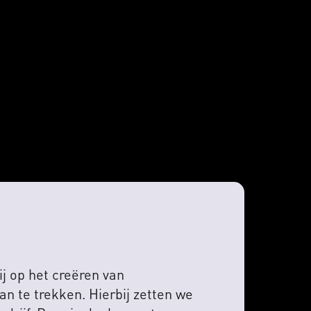
j op het creëren van
an te trekken. Hierbij zetten we