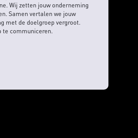
line. Wij zetten jouw onderneming
jven. Samen vertalen we jouw
ng met de doelgroep vergroot.
p te communiceren.