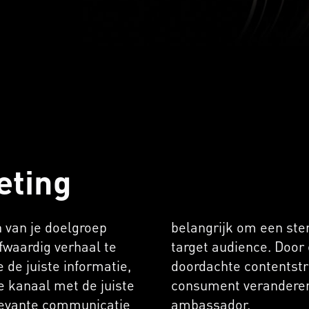
eting
n van je doelgroep
 te bouwen met je
fwaardig verhaal te
storytelling en een
 de juiste informatie,
an namelijk iedere
te kanaal met de juiste
en actieve brand
elevante communicatie
ambassador.