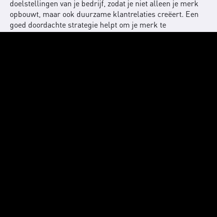
doelstellingen van je bedrijf, zodat je niet alleen je merk
opbouwt, maar ook duurzame klantrelaties creëert. Een
goed doordachte strategie helpt om je merk te
onderscheiden en trekt de juiste doelgroep aan door
relevante en consistente communicatie. Dit biedt niet
alleen een houvast voor marketingbeslissingen, maar
zorgt ook voor een duidelijke richting in het gebruik van
marketingmiddelen, zodat elke investering maximaal
rendeert en bijdraagt aan jouw bedrijfsdoelen.
De essentiële stappen voor
het opstellen van jouw
online strategie
Het opstellen van een online strategie bestaat uit
meerdere belangrijke stappen. We beginnen bij Baas &
Baas met een uitgebreide analyse van de markt, jouw
bedrijf en de behoeften van je doelgroep. Op basis van
deze inzichten definiëren we specifieke doelen en