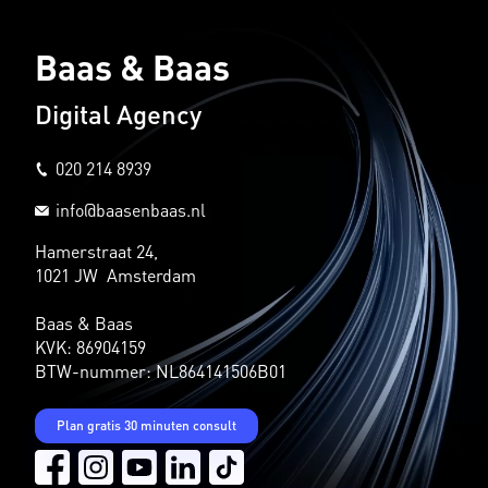
Baas & Baas
Digital Agency
020 214 8939
info@baasenbaas.nl
Hamerstraat 24,
1021 JW Amsterdam
Baas & Baas
KVK: 86904159
BTW-nummer: NL864141506B01
Plan gratis 30 minuten consult