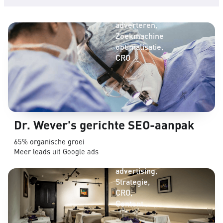
Online
adverteren
Zoekmachine
optimalisatie
CRO
Dr. Wever's gerichte SEO-aanpak
65% organische groei
Social
Meer leads uit Google ads
media
advertising
Strategie
CRO
Content