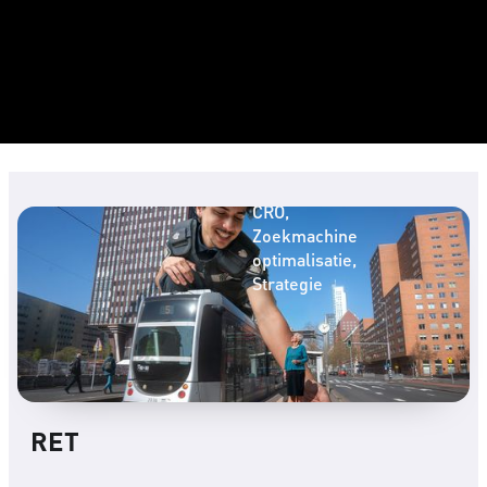
Social media
advertising
Online
adverteren
CRO
Zoekmachine
optimalisatie
Strategie
RET