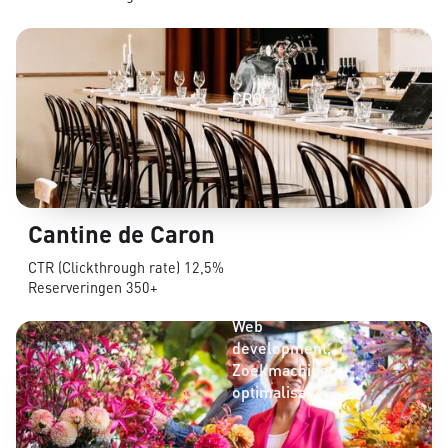
CRO
Cantine de Caron
CTR (Clickthrough rate) 12,5%
Reserveringen 350+
CRO
Web
development
Zoekmachine
optimalisatie