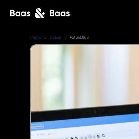
Home
»
Cases
»
ValueBlue