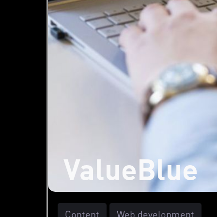
ValueBlue
Content
Web development