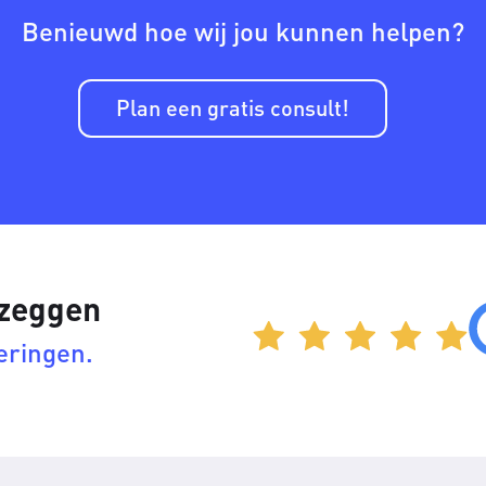
Benieuwd hoe wij jou kunnen helpen?
Plan een gratis consult!
 zeggen
eringen.