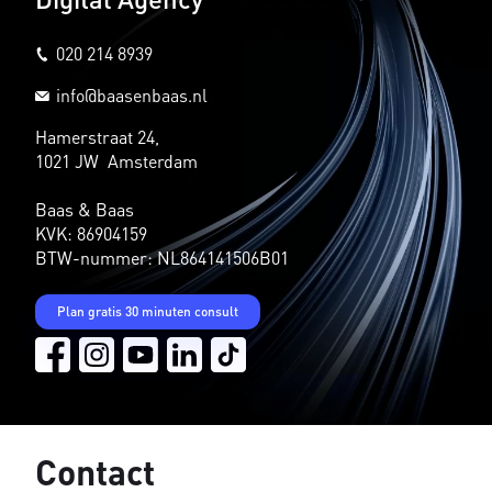
020 214 8939
info@baasenbaas.nl
Hamerstraat 24,
1021 JW Amsterdam
Baas & Baas
KVK: 86904159
BTW-nummer: NL864141506B01
Plan gratis 30 minuten consult
Contact