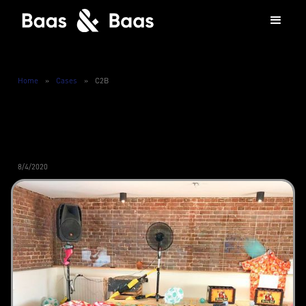
Home
»
Cases
»
C2B
8/4/2020