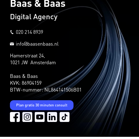
Baas & Baas
Digital Agency
020 214 8939
info@baasenbaas.nl
Hamerstraat 24,
1021 JW Amsterdam
Baas & Baas
KVK: 86904159
BTW-nummer: NL864141506B01
Plan gratis 30 minuten consult