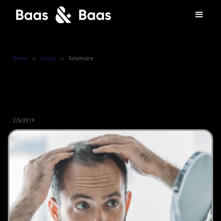
Home
»
Cases
»
Selancare
2/5/2019