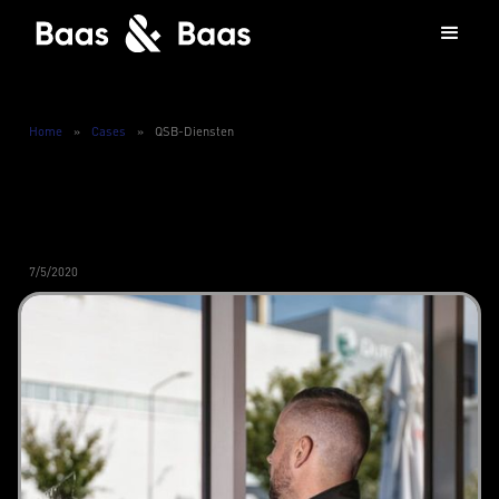
Home
»
Cases
»
QSB-Diensten
7/5/2020