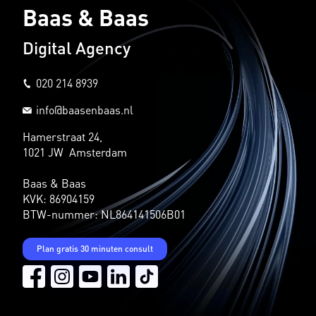
Baas & Baas
Digital Agency
020 214 8939
info@baasenbaas.nl
Hamerstraat 24,
1021 JW Amsterdam
Baas & Baas
KVK: 86904159
BTW-nummer: NL864141506B01
Plan gratis 30 minuten consult