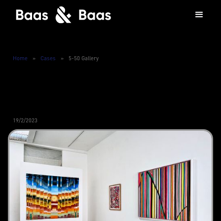
Home
»
Cases
»
5-50 Gallery
19/2/2023