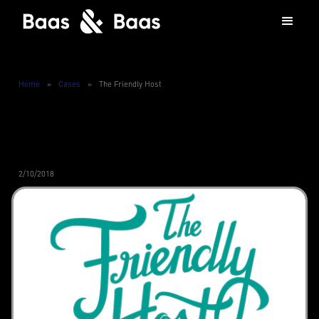
Home
»
Cases
»
The Friendly Host
2/10/2018