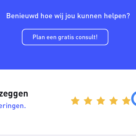
Benieuwd hoe wij jou kunnen helpen?
Plan een gratis consult!
 zeggen
eringen.