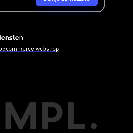
iensten
oocommerce webshop