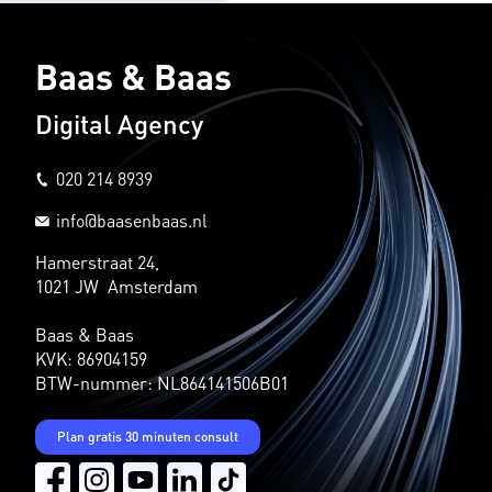
Baas & Baas
Digital Agency
020 214 8939
info@baasenbaas.nl
Hamerstraat 24,
1021 JW Amsterdam
Baas & Baas
KVK: 86904159
BTW-nummer: NL864141506B01
Plan gratis 30 minuten consult