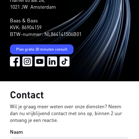
1021 JW Amsterdam
Baas & Baas
KVK: 86904159
BTW-nummer: NL864141506B01
Plan gratis 30 minuten consult
Contact
Wil je graag meer weten over onze diensten? Neem
dan nu vrijblijvend contact met ons op, binnen 2 uur
ontvang je een reactie.
Naam