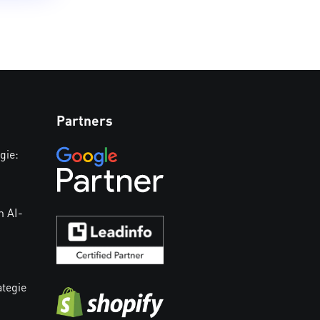
Partners
gie:
n AI-
ategie