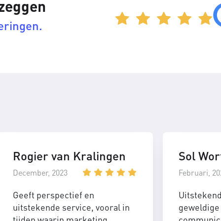
 zeggen
eringen.
Rogier van Kralingen
Sol Wor
December, 2023
Februari, 20
Geeft perspectief en
Uitsteken
uitstekende service, vooral in
geweldige 
tijden waarin marketing
communica