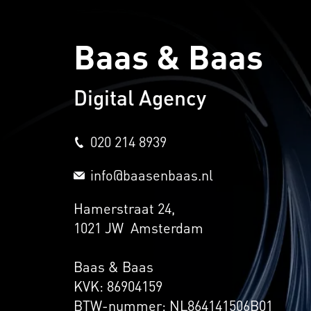
Baas & Baas
Digital Agency
020 214 8939
info@baasenbaas.nl
Hamerstraat 24,
1021 JW Amsterdam
Baas & Baas
KVK: 86904159
BTW-nummer: NL864141506B01