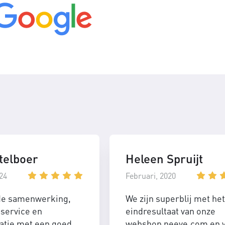
telboer
Heleen Spruijt
24
Februari, 2020
de samenwerking,
We zijn superblij met het
service en
eindresultaat van onze
tie met een goed
webshop neeve.com en 