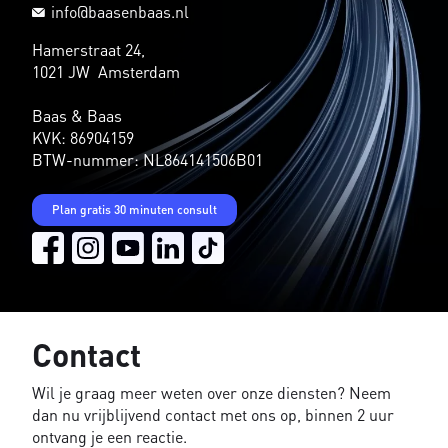
info@baasenbaas.nl
Hamerstraat 24,
1021 JW Amsterdam
Baas & Baas
KVK: 86904159
BTW-nummer: NL864141506B01
Plan gratis 30 minuten consult
Contact
Wil je graag meer weten over onze diensten? Neem
dan nu vrijblijvend contact met ons op, binnen 2 uur
ontvang je een reactie.