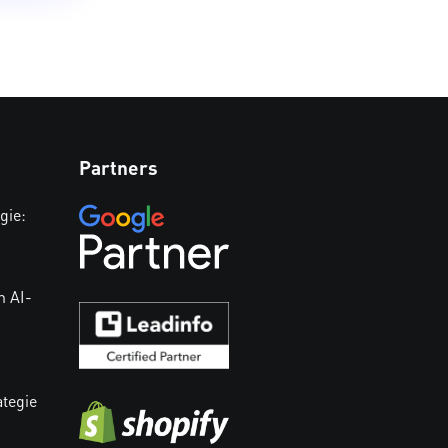
Partners
gie:
n AI-
ategie