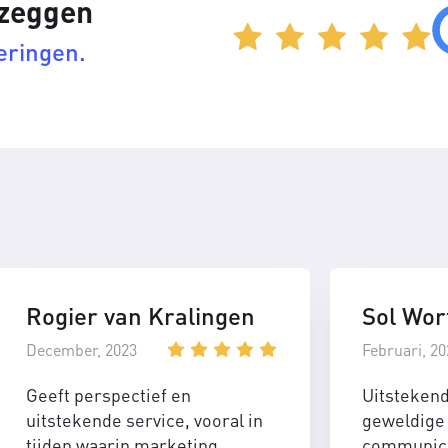
 zeggen
eringen.
Rogier van Kralingen
Sol Wor
December, 2023
Februari, 20
Geeft perspectief en
Uitsteken
uitstekende service, vooral in
geweldige 
tijden waarin marketing
communica