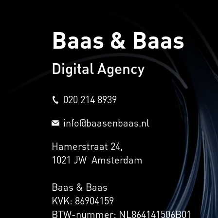
Baas & Baas
Digital Agency
020 214 8939
info@baasenbaas.nl
Hamerstraat 24,
1021 JW Amsterdam
Baas & Baas
KVK: 86904159
BTW-nummer: NL864141506B01