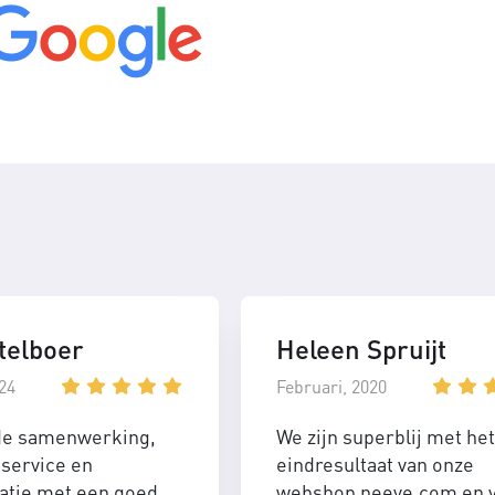
telboer
Heleen Spruijt
24
Februari, 2020
de samenwerking,
We zijn superblij met het
service en
eindresultaat van onze
tie met een goed
webshop neeve.com en 