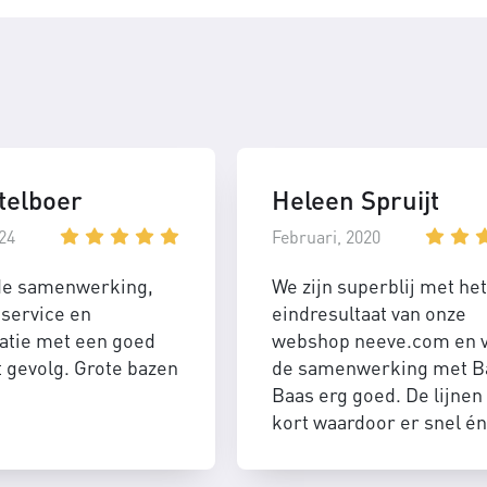
telboer
Heleen Spruijt
24
Februari, 2020
de samenwerking,
We zijn superblij met het
service en
eindresultaat van onze
tie met een goed
webshop neeve.com en 
t gevolg. Grote bazen
de samenwerking met B
Baas erg goed. De lijnen 
kort waardoor er snel én
efficient geschakeld kan
worden.