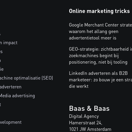
Online marketing tricks
Google Merchant Center strate
waarom het allang geen
s
advertentietool meer is
n impact
GEO-strategie: zichtbaarheid i
es
zoekmachines begint bij
n
positionering, niet bij tooling
ie
LinkedIn adverteren als B2B
chine optimalisatie (SEO)
marketeer: zo bouw je een str
die werkt
 adverteren
Media advertising
t
Baas & Baas
Digital Agency
velopment
Hamerstraat 24,
1021 JW Amsterdam