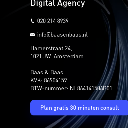
Digital Agency
020 214 8939
info@baasenbaas.nl
Hamerstraat 24,
1021 JW Amsterdam
Baas & Baas
KVK: 86904159
BTW-nummer: NL864141506B01
Plan gratis 30 minuten consult