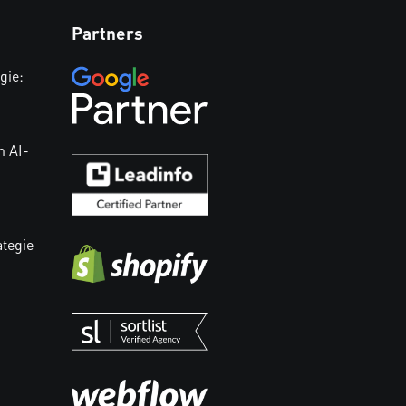
Partners
gie:
n AI-
ategie