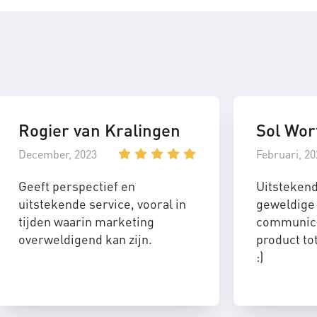
Rogier van Kralingen
Sol Wor
December, 2023
Februari, 20
Geeft perspectief en
Uitsteken
uitstekende service, vooral in
geweldige 
tijden waarin marketing
communica
overweldigend kan zijn.
product to
:)