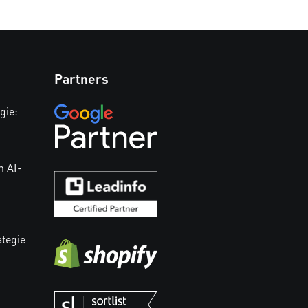
Partners
gie:
n AI-
ategie