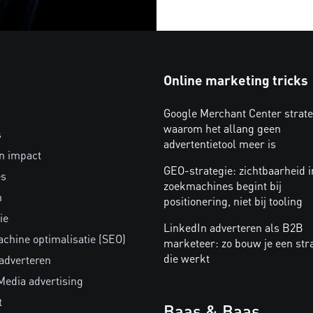
Online marketing tricks
Google Merchant Center strate
waarom het allang geen
s
advertentietool meer is
n impact
GEO-strategie: zichtbaarheid i
es
zoekmachines begint bij
n
positionering, niet bij tooling
ie
LinkedIn adverteren als B2B
chine optimalisatie (SEO)
marketeer: zo bouw je een str
die werkt
 adverteren
Media advertising
t
Baas & Baas