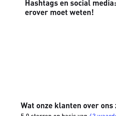
Hashtags en social media: 
erover moet weten!
Wat onze klanten over ons
5.0 sterren op basis van
43 waard