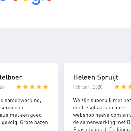
telboer
Heleen Spruijt
24
Februari, 2020
de samenwerking,
We zijn superblij met het
service en
eindresultaat van onze
tie met een goed
webshop neeve.com en 
t gevolg. Grote bazen
de samenwerking met B
Baas erg goed. De lijnen 