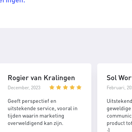
Rogier van Kralingen
Sol Wor
December, 2023
Februari, 20
Geeft perspectief en
Uitsteken
uitstekende service, vooral in
geweldige 
tijden waarin marketing
communica
overweldigend kan zijn.
product to
:)