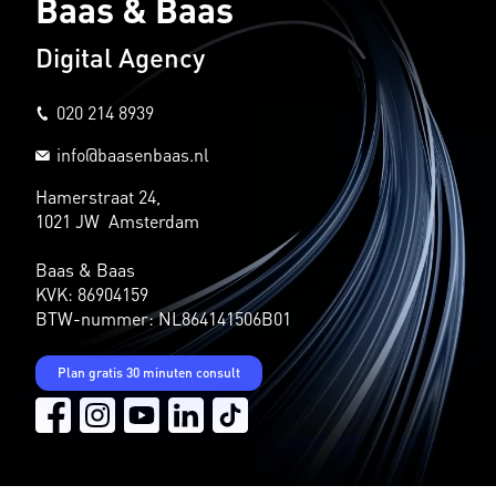
Baas & Baas
Digital Agency
020 214 8939
info@baasenbaas.nl
Hamerstraat 24,
1021 JW Amsterdam
Baas & Baas
KVK: 86904159
BTW-nummer: NL864141506B01
Plan gratis 30 minuten consult