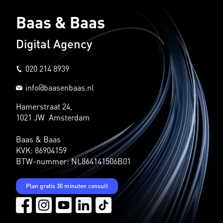
Baas & Baas
Digital Agency
020 214 8939
info@baasenbaas.nl
Hamerstraat 24,
1021 JW Amsterdam
Baas & Baas
KVK: 86904159
BTW-nummer: NL864141506B01
Plan gratis 30 minuten consult