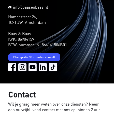
info@baasenbaas.nl
Hamerstraat 24,
1021 JW Amsterdam
Baas & Baas
KVK: 86904159
BTW-nummer: NL864141506B01
Plan gratis 30 minuten consult
Contact
Wil je graag meer weten over onze diensten? Neem
dan nu vrijblijvend contact met ons op, binnen 2 uur