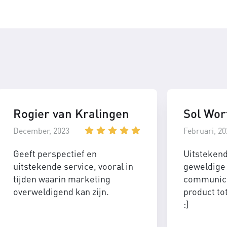
Rogier van Kralingen
Sol Wor
December, 2023
Februari, 20
Geeft perspectief en
Uitsteken
uitstekende service, vooral in
geweldige 
tijden waarin marketing
communica
overweldigend kan zijn.
product to
:)