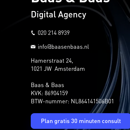
Digital Agency
020 214 8939
info@baasenbaas.nl
Hamerstraat 24,
1021 JW Amsterdam
Baas & Baas
KVK: 86904159
BTW-nummer: NL864141506B01
Plan gratis 30 minuten consult