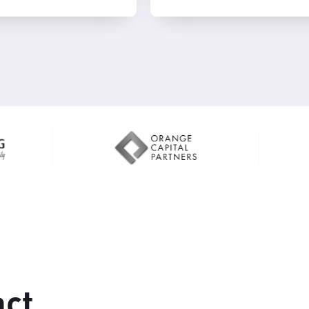
efficient geschakeld kan
worden.
act