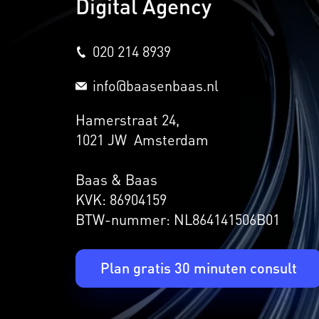
Digital Agency
020 214 8939
info@baasenbaas.nl
Hamerstraat 24,
1021 JW Amsterdam
Baas & Baas
KVK: 86904159
BTW-nummer: NL864141506B01
Plan gratis 30 minuten consult