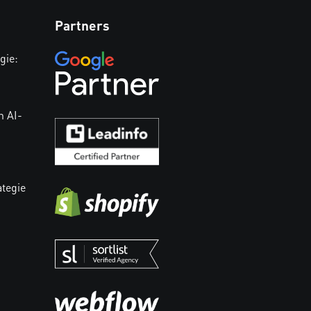
Partners
gie:
n AI-
ategie