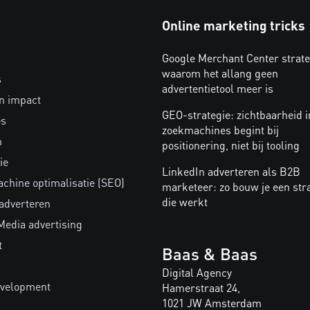
Online marketing tricks
Google Merchant Center strate
waarom het allang geen
s
advertentietool meer is
n impact
GEO-strategie: zichtbaarheid i
es
zoekmachines begint bij
n
positionering, niet bij tooling
ie
LinkedIn adverteren als B2B
chine optimalisatie (SEO)
marketeer: zo bouw je een str
die werkt
 adverteren
Media advertising
t
Baas & Baas
Digital Agency
velopment
Hamerstraat 24,
1021 JW Amsterdam