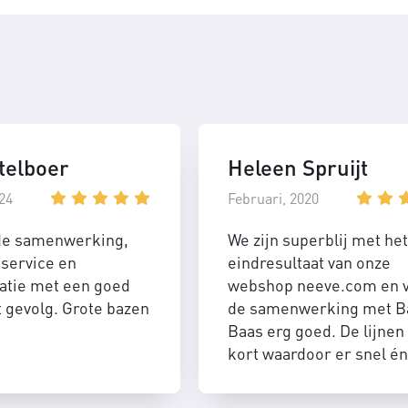
telboer
Heleen Spruijt
24
Februari, 2020
de samenwerking,
We zijn superblij met het
service en
eindresultaat van onze
tie met een goed
webshop neeve.com en 
t gevolg. Grote bazen
de samenwerking met B
Baas erg goed. De lijnen 
kort waardoor er snel én
efficient geschakeld kan
worden.