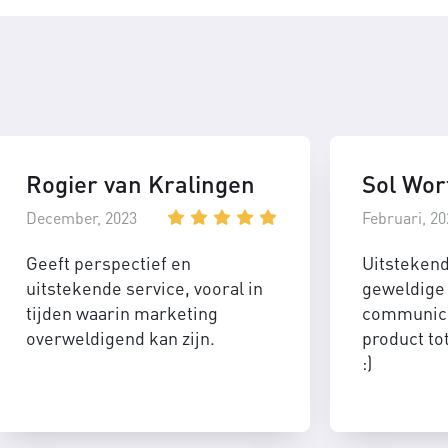
Rogier van Kralingen
Sol Wor
December, 2023
Februari, 20
Geeft perspectief en
Uitsteken
uitstekende service, vooral in
geweldige 
tijden waarin marketing
communica
overweldigend kan zijn.
product to
:)