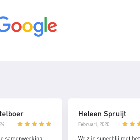
telboer
Heleen Spruijt
24
Februari, 2020
de samenwerking,
We zijn superblij met het