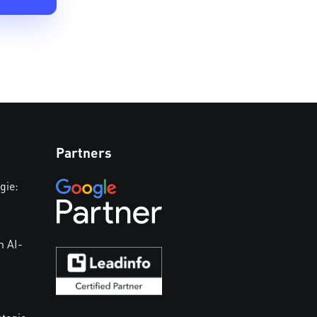
Partners
gie:
n AI-