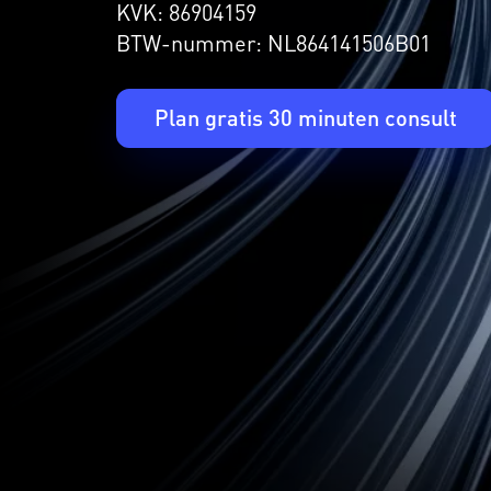
KVK: 86904159
BTW-nummer: NL864141506B01
Plan gratis 30 minuten consult