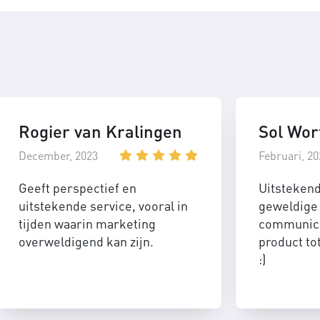
Rogier van Kralingen
Sol Wor
December, 2023
Februari, 20
Geeft perspectief en
Uitsteken
uitstekende service, vooral in
geweldige 
tijden waarin marketing
communica
overweldigend kan zijn.
product to
:)