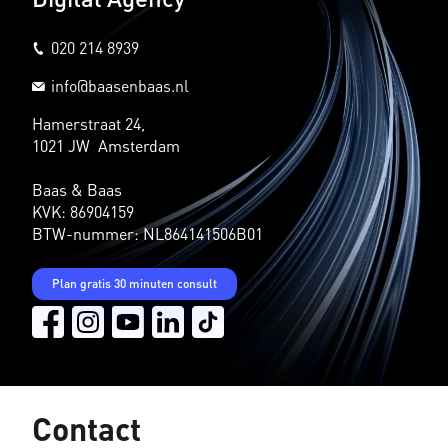
020 214 8939
info@baasenbaas.nl
Hamerstraat 24,
1021 JW Amsterdam
Baas & Baas
KVK: 86904159
BTW-nummer: NL864141506B01
Plan gratis 30 minuten consult
Contact