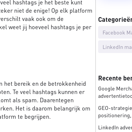
eel hashtags je het beste kunt
eker niet de enige! Op elk platform
 verschilt vaak ook om de
Categorieë
ikel weet jij hoeveel hashtags je per
Facebook M
LinkedIn ma
Recente be
m het bereik en de betrokkenheid
Google Mercha
oten. Te veel hashtags kunnen er
advertentieto
rkomt als spam. Daarentegen
erken. Het is daarom belangrijk om
GEO-strategie:
positionering, 
atform te begrijpen.
LinkedIn adve