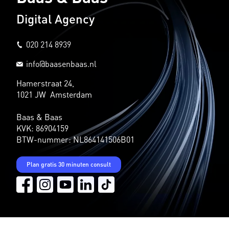
Digital Agency
020 214 8939
info@baasenbaas.nl
Hamerstraat 24,
1021 JW Amsterdam
Baas & Baas
KVK: 86904159
BTW-nummer: NL864141506B01
Plan gratis 30 minuten consult