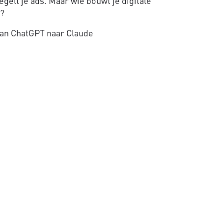
gelt je ads. Maar wie bouwt je digitale
e?
an ChatGPT naar Claude