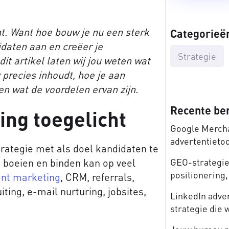
ent. Want hoe bouw je nu een sterk
Categorieë
daten aan en creëer je
Strategie
it artikel laten wij jou weten wat
precies inhoudt, hoe je aan
n wat de voordelen ervan zijn.
Recente be
ng toegelicht
Google Mercha
advertentieto
rategie met als doel kandidaten te
n, boeien en binden kan op veel
GEO-strategie:
positionering, 
ent marketing
, CRM, referrals,
ting, e-mail nurturing, jobsites,
LinkedIn adve
strategie die 