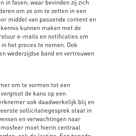
n in fasen; waar bevinden zij zich
deren om ze om te zetten in een
door middel van passende content en
r kennis kunnen maken met de
rstuur e-mails en notificaties om
 in het proces te nemen. Ook
een wederzijdse band en vertrouwen
emer om te vormen tot een
 vergroot de kans op een
werknemer ook daadwerkelijk blij en
eerste sollicitatiegesprek staat in
wensen en verwachtingen naar
atmosfeer moet hierin centraal
orden; ook de lastige. Een tweede