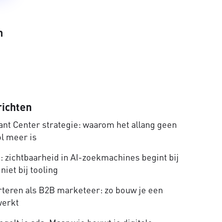
n
richten
nt Center strategie: waarom het allang geen
ol meer is
 zichtbaarheid in AI-zoekmachines begint bij
niet bij tooling
rteren als B2B marketeer: zo bouw je een
werkt