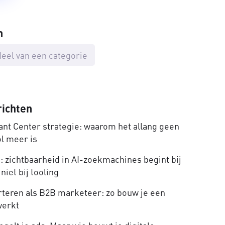
n
eel van een categorie
richten
nt Center strategie: waarom het allang geen
ol meer is
 zichtbaarheid in AI-zoekmachines begint bij
niet bij tooling
rteren als B2B marketeer: zo bouw je een
werkt