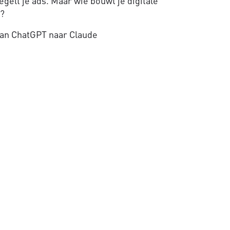
gelt je ads. Maar wie bouwt je digitale
e?
an ChatGPT naar Claude