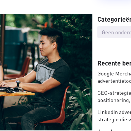
Categorieë
Geen onderd
Recente be
Google Mercha
advertentieto
GEO-strategie:
positionering, 
LinkedIn adve
strategie die 