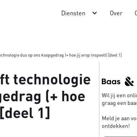
Diensten
Over
echnologie dus op ons koopgedrag (+ hoe jij erop inspeelt) [deel 1]
ft technologie
gedrag (+ hoe
Wil jij een on
graag een baas
 [deel 1]
Meld je aan vo
ontdekken!