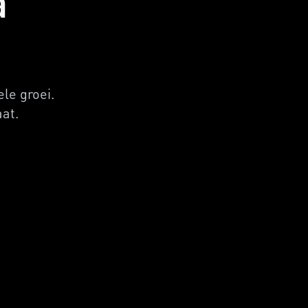
a
le groei.
aat.