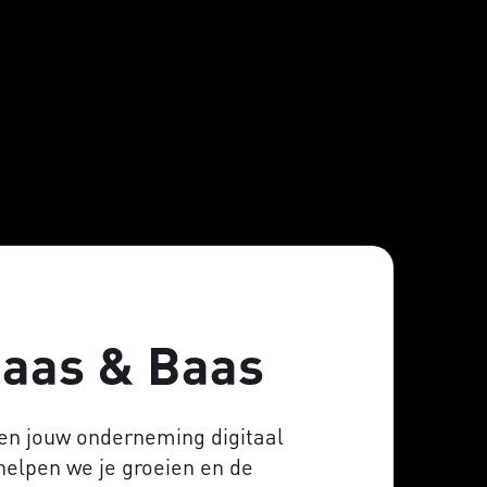
Baas & Baas
en jouw onderneming digitaal
helpen we je groeien en de