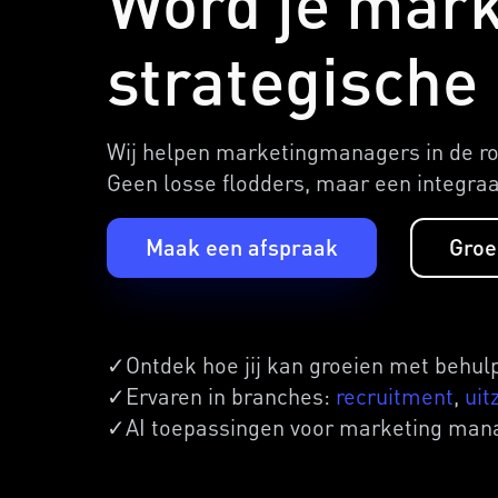
Word je mark
strategische 
Wij helpen marketingmanagers in de rol
Geen losse flodders, maar een integraal 
Maak een afspraak
Groe
✓Ontdek hoe jij kan groeien met behulp
✓Ervaren in branches:
recruitment
,
uit
✓AI toepassingen voor marketing man