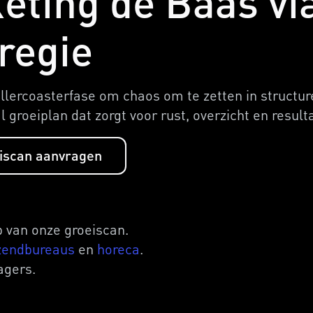
eting de Baas vi
regie
lercoasterfase om chaos om te zetten in structure
groeiplan dat zorgt voor rust, overzicht en result
iscan aanvragen
 van onze groeiscan.
zendbureaus
en
horeca
.
agers.