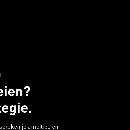
I
oeien?
tegie.
spreken je ambities en