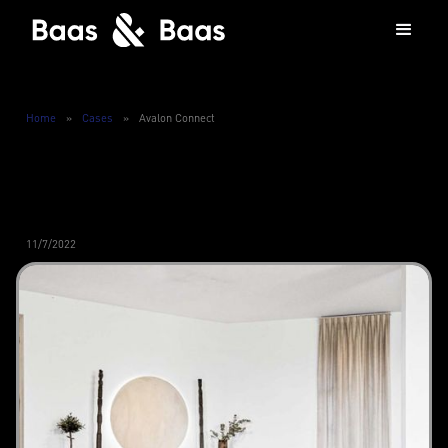
Home
»
Cases
»
Avalon Connect
11/7/2022