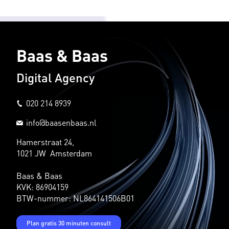
Baas & Baas
Digital Agency
020 214 8939
info@baasenbaas.nl
Hamerstraat 24,
1021 JW Amsterdam
Baas & Baas
KVK: 86904159
BTW-nummer: NL864141506B01
Plan gratis 30 minuten consult