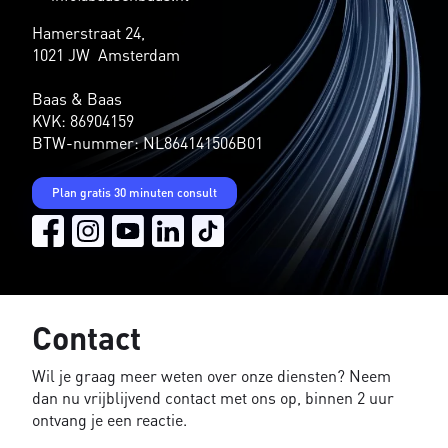
Hamerstraat 24,
1021 JW Amsterdam
Baas & Baas
KVK: 86904159
BTW-nummer: NL864141506B01
Plan gratis 30 minuten consult
Contact
Wil je graag meer weten over onze diensten? Neem
dan nu vrijblijvend contact met ons op, binnen 2 uur
ontvang je een reactie.