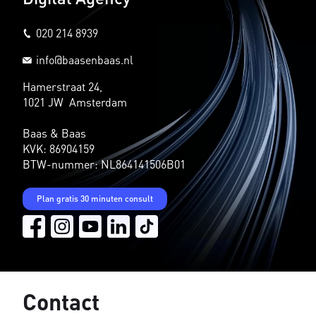
020 214 8939
info@baasenbaas.nl
Hamerstraat 24,
1021 JW Amsterdam
Baas & Baas
KVK: 86904159
BTW-nummer: NL864141506B01
Plan gratis 30 minuten consult
Contact