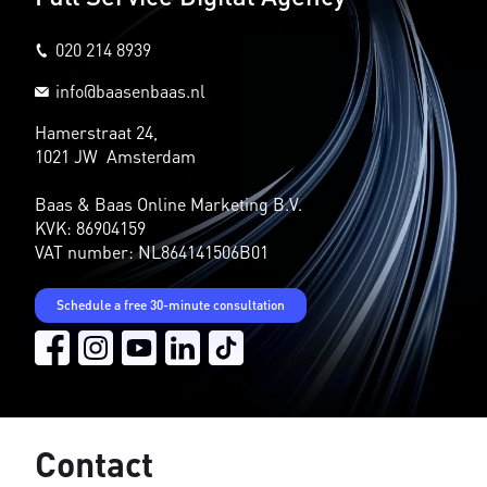
020 214 8939
info@baasenbaas.nl
Hamerstraat 24,
1021 JW Amsterdam
Baas & Baas Online Marketing B.V.
KVK: 86904159
VAT number: NL864141506B01
Schedule a free 30-minute consultation
Contact