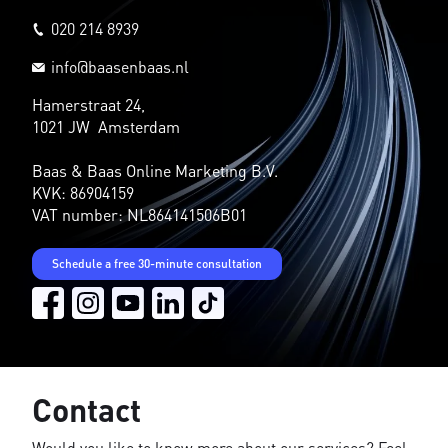
020 214 8939
info@baasenbaas.nl
Hamerstraat 24,
1021 JW Amsterdam
Baas & Baas Online Marketing B.V.
KVK: 86904159
VAT number: NL864141506B01
Schedule a free 30-minute consultation
Contact
Would you like to know more about our services? Feel