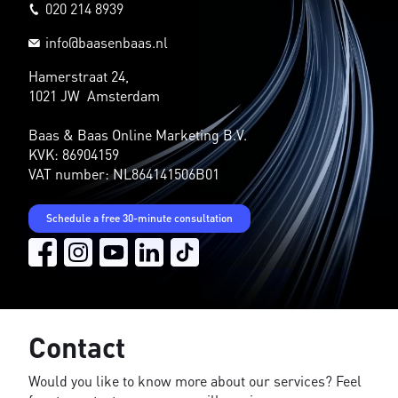
020 214 8939
info@baasenbaas.nl
Hamerstraat 24,
1021 JW Amsterdam
Baas & Baas Online Marketing B.V.
KVK: 86904159
VAT number: NL864141506B01
Schedule a free 30-minute consultation
Contact
Would you like to know more about our services? Feel