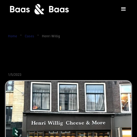
Home
”
Cases
”
Henri Willig
1/5/2023