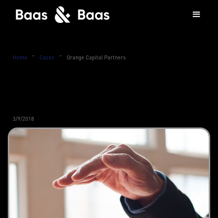
Home
”
Cases
”
Orange Capital Partners
3/9/2018