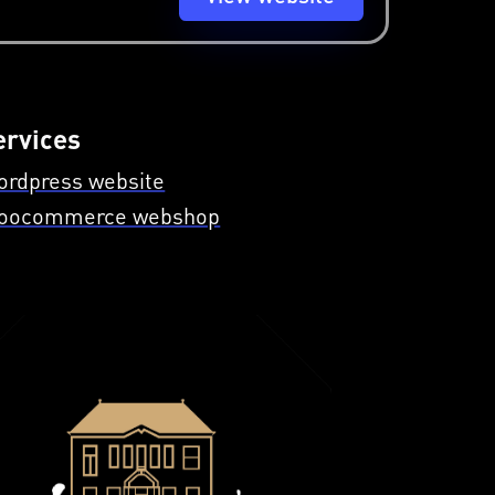
ervices
ordpress website
oocommerce webshop