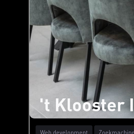
't Klooster
Web development
Zoekmachine 