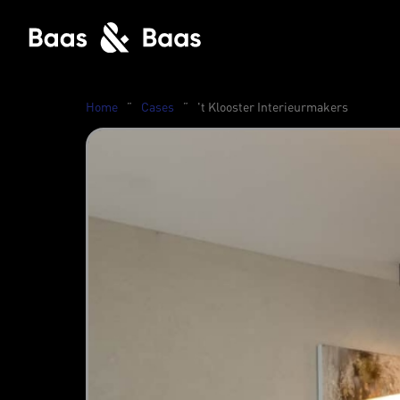
Home
”
Cases
”
't Klooster Interieurmakers