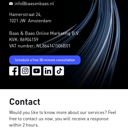
info@baasenbaas.nl
Hamerstraat 24,
1021 JW Amsterdam
Baas & Baas Online Marketing B.V.
KVK: 86904159
VAT number: NL864141506B01
Schedule a free 30-minute consultation
Contact
Would you like to know more about our services? Feel
free to contact us now, you will receive a response
within 2 hours.