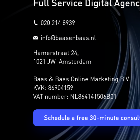
Full Service Digital Agen
020 214 8939
info@baasenbaas.nl
Hamerstraat 24,
1021 JW Amsterdam
Baas & Baas Online Marketing B.V.
KVK: 86904159
VAT number: NL864141506B01
Schedule a free 30-minute consul