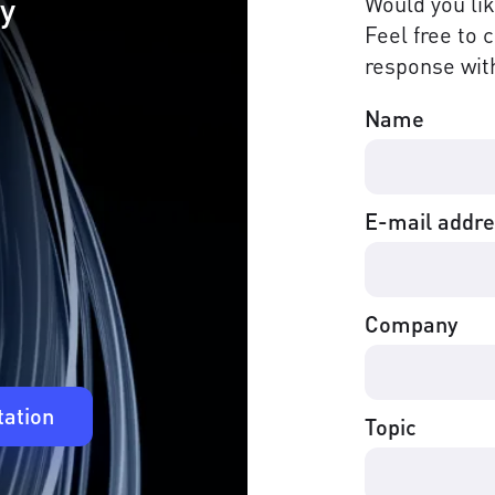
cy
Would you li
Feel free to 
response with
Name
E-mail addr
Company
tation
Topic