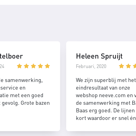
telboer
Heleen Spruijt
24
Februari, 2020
de samenwerking,
We zijn superblij met het
service en
eindresultaat van onze
tie met een goed
webshop neeve.com en 
t gevolg. Grote bazen
de samenwerking met B
Baas erg goed. De lijnen 
kort waardoor er snel én
efficient geschakeld kan
worden.