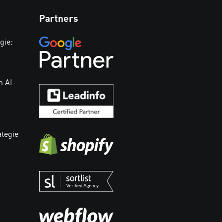
Partners
gie:
n AI-
ategie