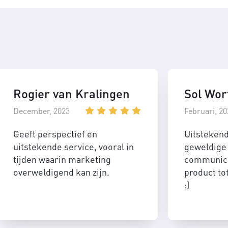
Rogier van Kralingen
Sol Wor
December, 2023
Februari, 20
Geeft perspectief en
Uitsteken
uitstekende service, vooral in
geweldige 
tijden waarin marketing
communica
overweldigend kan zijn.
product to
:)