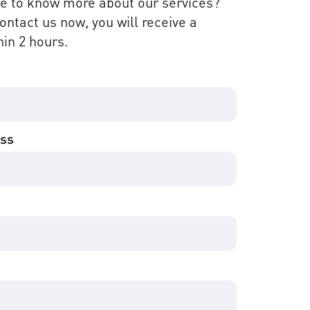
ke to know more about our services?
contact us now, you will receive a
in 2 hours.
ess