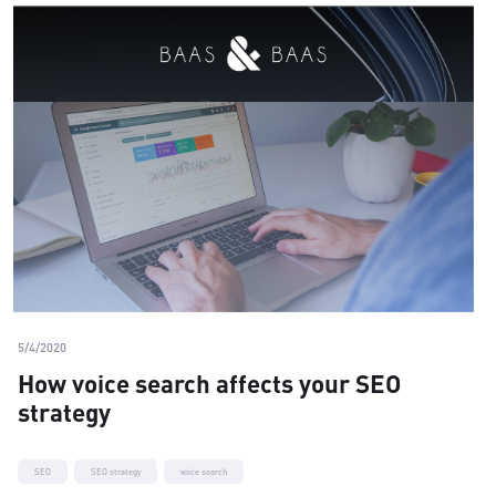
5/4/2020
How voice search affects your SEO
strategy
SEO
SEO strategy
voice search