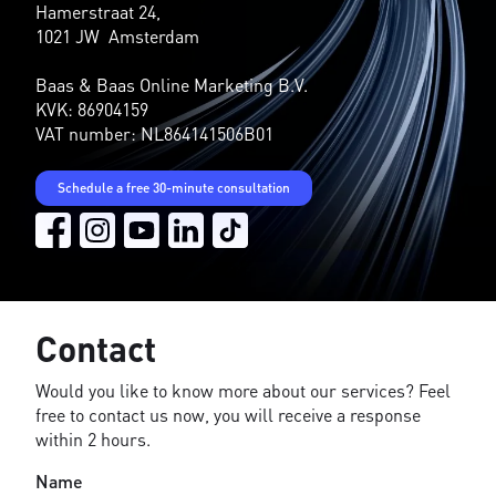
Hamerstraat 24,
1021 JW Amsterdam
Baas & Baas Online Marketing B.V.
KVK: 86904159
VAT number: NL864141506B01
Schedule a free 30-minute consultation
Contact
Would you like to know more about our services? Feel
free to contact us now, you will receive a response
within 2 hours.
Name