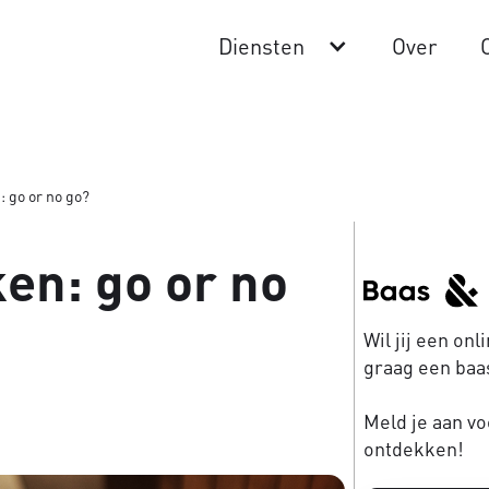
Diensten
Over
 go or no go?
en: go or no
Wil jij een on
graag een baas
Meld je aan vo
ontdekken!