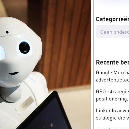
Categorieë
Geen onderd
Recente be
Google Mercha
advertentieto
GEO-strategie:
positionering, 
LinkedIn adve
strategie die 