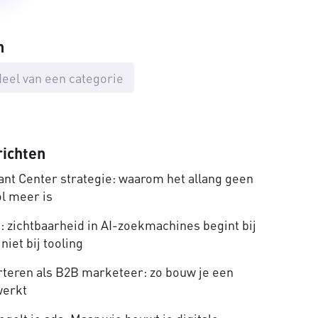
n
eel van een categorie
richten
nt Center strategie: waarom het allang geen
ol meer is
 zichtbaarheid in AI-zoekmachines begint bij
niet bij tooling
rteren als B2B marketeer: zo bouw je een
werkt