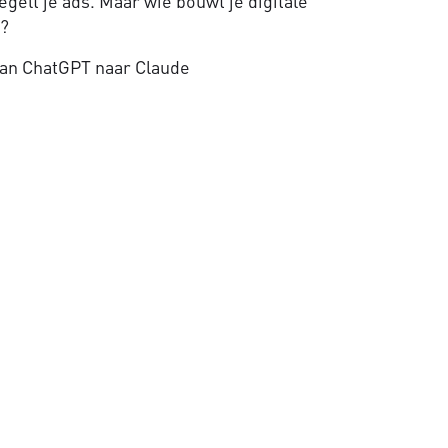
gelt je ads. Maar wie bouwt je digitale
e?
an ChatGPT naar Claude