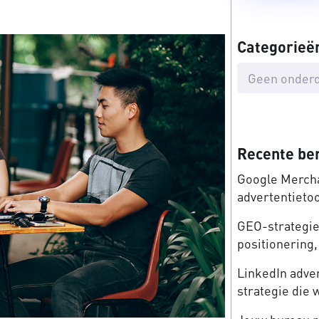
Categorieë
Geen onderd
Recente be
Google Mercha
advertentieto
GEO-strategie:
positionering, 
LinkedIn adve
strategie die 