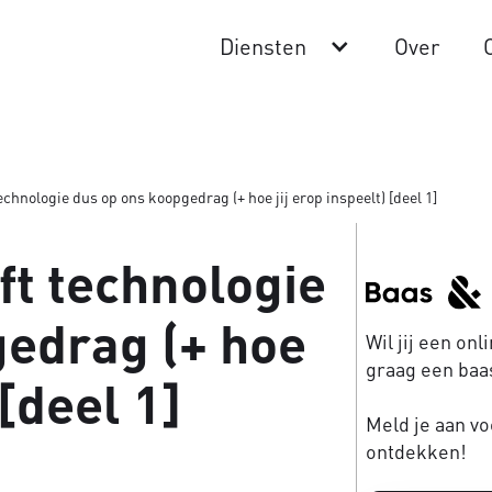
Diensten
Over
echnologie dus op ons koopgedrag (+ hoe jij erop inspeelt) [deel 1]
ft technologie
gedrag (+ hoe
Wil jij een on
graag een baas
 [deel 1]
Meld je aan vo
ontdekken!