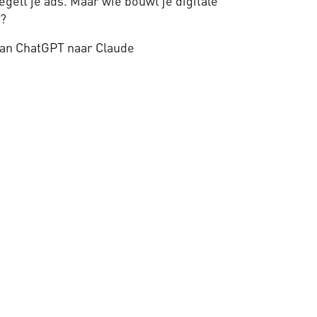
gelt je ads. Maar wie bouwt je digitale
e?
an ChatGPT naar Claude